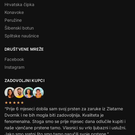
Hrvatska čipka
Konavoke
Peružine
Šibenski botun
Splitske naušnice
DRUŠTVENE MREŽE
Facebook
Instagram
ZADOVOLJNI KUPCI
★★★★★
“Prije 6 mjeseci dobila sam svoj prsten za zaruke iz Zlatarne
Dvornik i ne bih mogla biti zadovoljnija. Kvaliteta je
fenomenalna. Stoga smo se prije mjesec dana odlučile kupiti i
naše vjenčane prstene tamo. Vlasnici su vrlo ljubazni i uslužni.
Jako smo sretni što smo tamo naručili svoje prstene.”