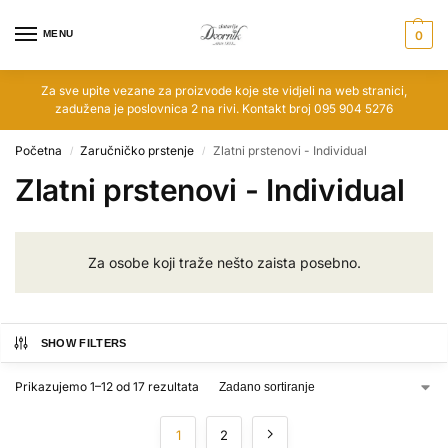
MENU
0
Za sve upite vezane za proizvode koje ste vidjeli na web stranici,
zadužena je poslovnica 2 na rivi. Kontakt broj 095 904 5276
Početna
Zaručničko prstenje
Zlatni prstenovi - Individual
/
/
Zlatni prstenovi - Individual
Za osobe koji traže nešto zaista posebno.
SHOW FILTERS
Prikazujemo 1–12 od 17 rezultata
1
2