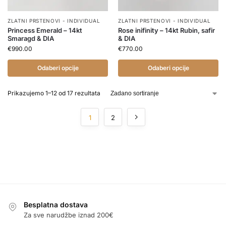
ZLATNI PRSTENOVI - INDIVIDUAL
ZLATNI PRSTENOVI - INDIVIDUAL
Princess Emerald – 14kt
Rose inifinity – 14kt Rubin, safir
Smaragd & DIA
& DIA
€
990.00
€
770.00
Odaberi opcije
Odaberi opcije
Prikazujemo 1–12 od 17 rezultata
1
2
Besplatna dostava
Za sve narudžbe iznad 200€