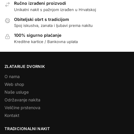
Ručno izrađeni proizvodi
Unikatni nakit s pažnjom izrađen u Hrvatskoj
Obiteljski obrt s tradicijom
Spoj iskustva, zanata i ljubavi prema nakitu
100% sigurno plaćanje
Kreditne kartice / Bankovna uplata
ZLATARIJE DVORNIK
O nama
Web shop
Naše usluge
Održavanje nakita
Veličine prstenova
Kontakt
TRADICIONALNI NAKIT