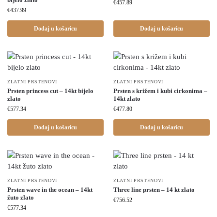
€
457.89
€
437.99
Dodaj u košaricu
Dodaj u košaricu
ZLATNI PRSTENOVI
ZLATNI PRSTENOVI
Prsten princess cut – 14kt bijelo
Prsten s križem i kubi cirkonima –
zlato
14kt zlato
€
577.34
€
477.80
Dodaj u košaricu
Dodaj u košaricu
ZLATNI PRSTENOVI
ZLATNI PRSTENOVI
Prsten wave in the ocean – 14kt
Three line prsten – 14 kt zlato
žuto zlato
€
756.52
€
577.34