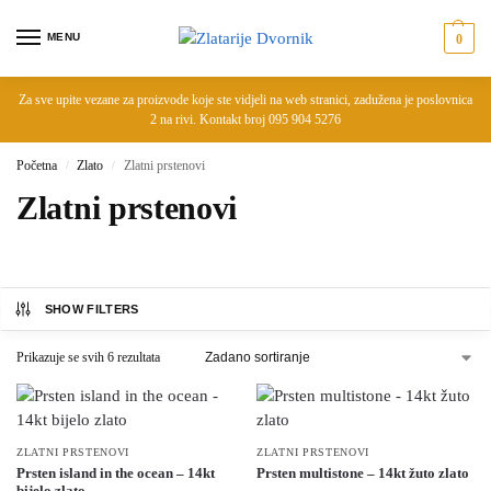
MENU
0
Za sve upite vezane za proizvode koje ste vidjeli na web stranici, zadužena je poslovnica
2 na rivi. Kontakt broj 095 904 5276
Početna
Zlato
Zlatni prstenovi
/
/
Zlatni prstenovi
SHOW FILTERS
Prikazuje se svih 6 rezultata
ZLATNI PRSTENOVI
ZLATNI PRSTENOVI
Prsten island in the ocean – 14kt
Prsten multistone – 14kt žuto zlato
bijelo zlato