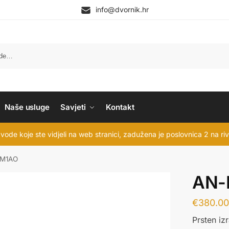
info@dvornik.hr
P
Naše usluge
Savjeti
Kontakt
vode koje ste vidjeli na web stranici, zadužena je poslovnica 2 na ri
0M1AO
AN-
€
380.0
Prsten iz