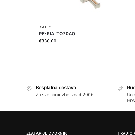
RIALTO
PE-RIALTO20AO
€
330.00
Besplatna dostava
Ruč
Za sve narudžbe iznad 200€
Unik
Hrv
ZLATARIJE DVORNIK
TRADICI