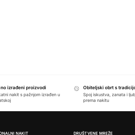
no izrađeni proizvodi
Obiteljski obrt s tradici
atni nakit s pažnjom izrađen u
Spoj iskustva, zanata i lju
atskoj
prema nakitu
ONALNI NAKIT
DRUŠTVENE MREŽE