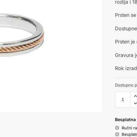
rodija i 1
Prsten se
Dostupne 
Prsten je 
Gravura 
Rok izrad
Dostupno po
Besplatna
Ručni r
Besplat