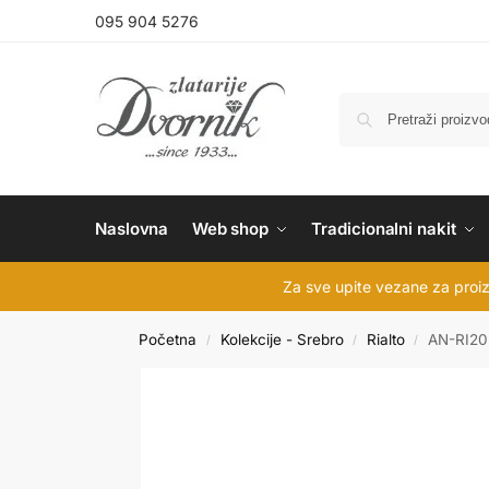
095 904 5276
Naslovna
Web shop
Tradicionalni nakit
Za sve upite vezane za proiz
Početna
Kolekcije - Srebro
Rialto
AN-RI2
/
/
/