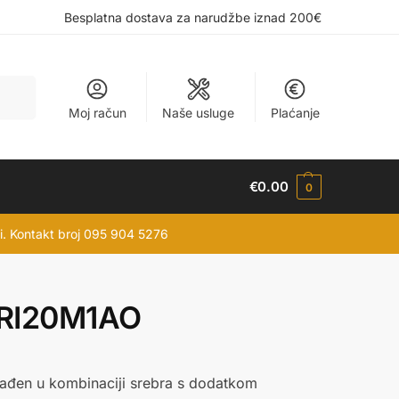
Besplatna dostava za narudžbe iznad 200€
retraži
Moj račun
Naše usluge
Plaćanje
€
0.00
0
vi. Kontakt broj 095 904 5276
RI20M1AO
0
rađen u kombinaciji srebra s dodatkom