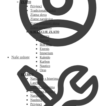
ZLATO
Privjesci
Tradicionalni nakit
Zlatna slova
Zlatne narukvice
Zlatni prstenovi slova
Zlatni prstenovi
KOLEKCIJE ZLATO
Aurora
Aurum
Bon Bon
Eternis
Imperium
Naše usluge
Kaleido
Karbon
Nautico
Orus
SREBRO
Narukvice s biserima
Lančići
Lančići s biserima
Lančići sa slovima
Narukvice
Naušnice
Privjesci