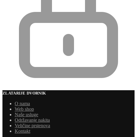
ZLATARIJE DVORNIK
O nama
Web shop
Naše usluge
Održavanje nakita
Veličine prstenova
Kontakt