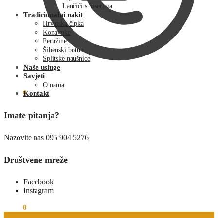
Lančići s biserima
Tradicionalni nakit
Hrvatska čipka
Konavoke
Peružine
Šibenski botun
Splitske naušnice
Naše usluge
Savjeti
O nama
€
0.00
0
Kontakt
Imate pitanja?
Nazovite nas 095 904 5276
Društvene mreže
Facebook
Instagram
€
0.00
0