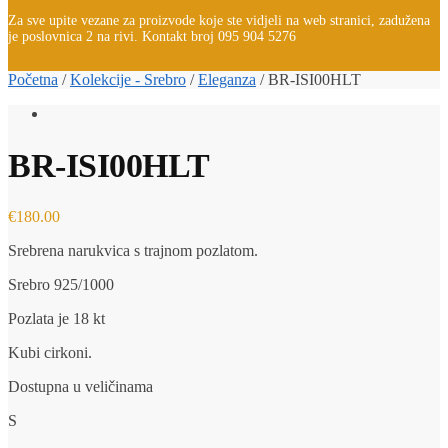
Za sve upite vezane za proizvode koje ste vidjeli na web stranici, zadužena
je poslovnica 2 na rivi. Kontakt broj 095 904 5276
Početna
/
Kolekcije - Srebro
/
Eleganza
/
BR-ISI00HLT
BR-ISI00HLT
€
180.00
Srebrena narukvica s trajnom pozlatom.
Srebro 925/1000
Pozlata je 18 kt
Kubi cirkoni.
Dostupna u veličinama
S