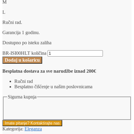
M
L
Ručni rad.
Garancija 1 godinu.
Dostupno po isteku zaliha
BR-ISI00HLT količina
Dodaj u košaricu
Besplatna dostava za sve narudžbe iznad 200€
Ručni rad
Besplatno čišćenje u našim poslovnicama
Sigurna kupnja
Imate pitanje? Kontaktirajte nas
Kategorija:
Eleganza