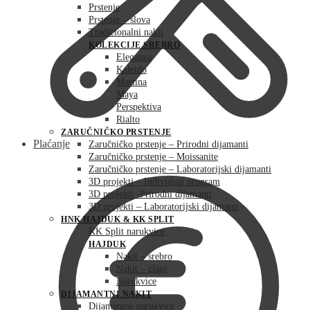
Prstenje
Prstenje – slova
Tradicionalni nakit
KOLEKCIJE SREBRO
Eleganza
Kaleido
Martina
Maya
Perspektiva
Rialto
ZARUČNIČKO PRSTENJE
Plaćanje
Zaručničko prstenje – Prirodni dijamanti
Zaručničko prstenje – Moissanite
Zaručničko prstenje – Laboratorijski dijamanti
3D projekti – Individual program
3D projekti -Prirodni dijamanti
3D projekti – Laboratorijski dijamanti
HNK HAJDUK & KK SPLIT
KK Split narukvice
HAJDUK
Nakit – srebro
Nakit – zlato
Narukvice
DIJAMANTNI NAKIT
Dijamantne narukvice