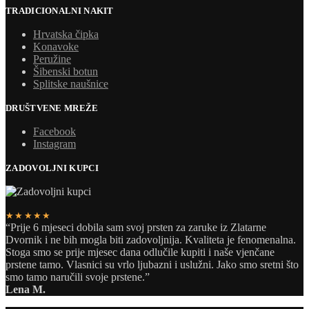
TRADICIONALNI NAKIT
Hrvatska čipka
Konavoke
Peružine
Šibenski botun
Splitske naušnice
DRUŠTVENE MREŽE
Facebook
Instagram
ZADOVOLJNI KUPCI
★★★★★
“Prije 6 mjeseci dobila sam svoj prsten za zaruke iz Zlatarne
Dvornik i ne bih mogla biti zadovoljnija. Kvaliteta je fenomenalna.
Stoga smo se prije mjesec dana odlučile kupiti i naše vjenčane
prstene tamo. Vlasnici su vrlo ljubazni i uslužni. Jako smo sretni što
smo tamo naručili svoje prstene.”
Lena M.