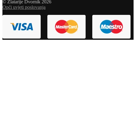
© Zlatarije Dvornik 2026
Opći uvjeti poslovanja