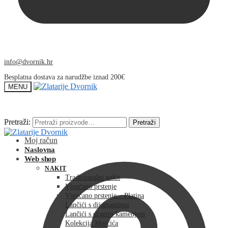
info@dvornik.hr
Besplatna dostava za narudžbe iznad 200€
MENU
Pretraži:
Pretraži:
Pretraži
Pretraži
Moj račun
Naslovna
Web shop
NAKIT
Tradicionalni nakit
Vjenčano prstenje
Vjenčano prstenje – Platina
Lančići s dijamantima
Lančići s dragim kamenjem
Kolekcija Morčića