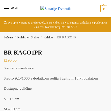
MENU
0
Za sve upite vezane za proizvode koje ste vidjeli na web stranici, zadužena je poslovnica
2 na rivi. Kontakt broj 095 904 5276
Početna
Kolekcije - Srebro
Kaleido
BR-KAGO1PR
/
/
/
BR-KAGO1PR
€
190.00
Srebrena narukvica
Srebro 925/1000 s dodatkom rodija i trajnom 18 kt pozlatom
Dostupne veličine
S – 18 cm
M – 19 cm