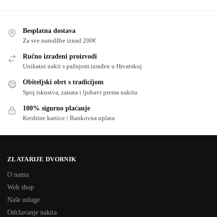
Besplatna dostava
Za sve narudžbe iznad 200€
Ručno izrađeni proizvodi
Unikatni nakit s pažnjom izrađen u Hrvatskoj
Obiteljski obrt s tradicijom
Spoj iskustva, zanata i ljubavi prema nakitu
100% sigurno plaćanje
Kreditne kartice / Bankovna uplata
ZLATARIJE DVORNIK
O nama
Web shop
Naše usluge
Održavanje nakita