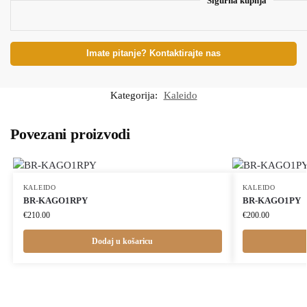
Sigurna kupnja
Imate pitanje? Kontaktirajte nas
Kategorija:
Kaleido
Povezani proizvodi
KALEIDO
KALEIDO
BR-KAGO1RPY
BR-KAGO1PY
€
210.00
€
200.00
Dodaj u košaricu