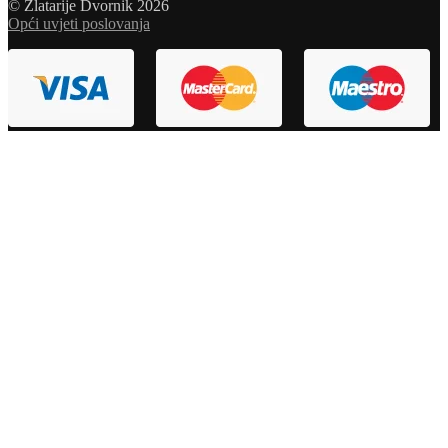
© Zlatarije Dvornik 2026
Opći uvjeti poslovanja