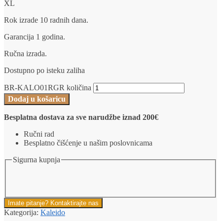
XL
Rok izrade 10 radnih dana.
Garancija 1 godina.
Ručna izrada.
Dostupno po isteku zaliha
BR-KALO01RGR količina
Dodaj u košaricu
Besplatna dostava za sve narudžbe iznad 200€
Ručni rad
Besplatno čišćenje u našim poslovnicama
Sigurna kupnja
Imate pitanje? Kontaktirajte nas
Kategorija:
Kaleido