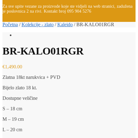
Za sve upite vezane za proizvode koje ste vidjeli na web stranici, zadužena
je poslovnica 2 na rivi. Kontakt broj 095 904 5276
Početna
/
Kolekcije - zlato
/
Kaleido
/
BR-KALO01RGR
BR-KALO01RGR
€
1,490.00
Zlatna 18kt narukvica + PVD
Bijelo zlato 18 kt.
Dostupne veličine
S – 18 cm
M – 19 cm
L – 20 cm