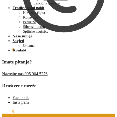
Lančići s biserima
Tradicionalni nakit
Hrvatska čipka
Konavoke
Peružine
Šibenski botun
Splitske naušnice
Naše usluge
Savjeti
O nama
€
0.00
0
Kontakt
Imate pitanja?
Nazovite nas 095 904 5276
Društvene mreže
Facebook
Instagram
€
0.00
0