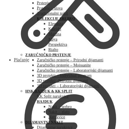
Prstenje
Prstenje – slova
Tradicionalni nakit
KOLEKCIJE SREBRO
Eleganza
Kaleido
Martina
Maya
Perspektiva
Rialto
ZARUČNIČKO PRSTENJE
Plaćanje
Zaručničko prstenje – Prirodni dijamanti
Zaručničko prstenje – Moissanite
Zaručničko prstenje – Laboratorijski dijamanti
3D projekti – Individual program
3D projekti -Prirodni dijamanti
3D projekti – Laboratorijski dijamanti
HNK HAJDUK & KK SPLIT
KK Split narukvice
HAJDUK
Nakit – srebro
Nakit – zlato
Narukvice
DIJAMANTNI NAKIT
Dijamantne narukvice