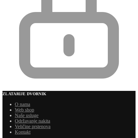
ZLATARIJE DVORNIK
O nama
Web shop
Naše usluge
Održavanje nakita
Veličine prstenova
Kontakt