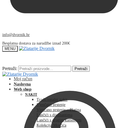
info@dvornik.hr
Besplatna dostava za narudžbe iznad 200€
MENU
Pretraži:
Pretraži:
Pretraži
Pretraži
Moj račun
Naslovna
Web shop
NAKIT
Tradicionalni nakit
Vjenčano prstenje
Vjenčano prstenje – Platina
Lančići s dijamantima
Lančići s dragim kamenjem
Kolekcija Morčića