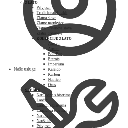
ZLATO
Privjesci
Tradicionalni nakit
Zlatna slova
Zlatne narukvice
Zlatni prstenovi slova
Zlatni prstenovi
KOLEKCIJE ZLATO
Aurora
Aurum
Bon Bon
Eternis
Imperium
Naše usluge
Kaleido
Karbon
Nautico
Orus
SREBRO
Narukvice s biserima
Lančići
Lančići s biserima
Lančići sa slovima
Narukvice
Naušnice
Privjesci