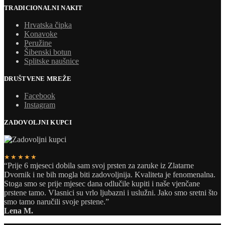
TRADICIONALNI NAKIT
Hrvatska čipka
Konavoke
Peružine
Šibenski botun
Splitske naušnice
DRUŠTVENE MREŽE
Facebook
Instagram
ZADOVOLJNI KUPCI
★★★★★
“Prije 6 mjeseci dobila sam svoj prsten za zaruke iz Zlatarne
Dvornik i ne bih mogla biti zadovoljnija. Kvaliteta je fenomenalna.
Stoga smo se prije mjesec dana odlučile kupiti i naše vjenčane
prstene tamo. Vlasnici su vrlo ljubazni i uslužni. Jako smo sretni što
smo tamo naručili svoje prstene.”
Lena M.