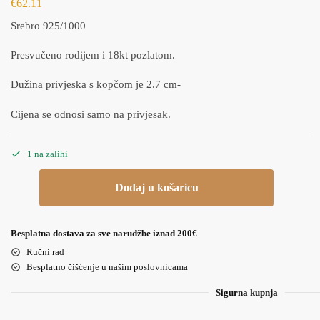
€
62.11
Srebro 925/1000
Presvučeno rodijem i 18kt pozlatom.
Dužina privjeska s kopčom je 2.7 cm-
Cijena se odnosi samo na privjesak.
1 na zalihi
Dodaj u košaricu
Besplatna dostava za sve narudžbe iznad 200€
Ručni rad
Besplatno čišćenje u našim poslovnicama
Sigurna kupnja