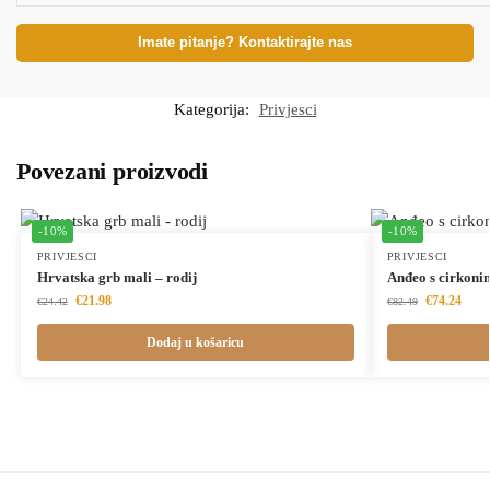
Imate pitanje? Kontaktirajte nas
Kategorija:
Privjesci
Povezani proizvodi
-10%
-10%
PRIVJESCI
PRIVJESCI
Hrvatska grb mali – rodij
Anđeo s cirkoni
€
21.98
€
74.24
€
24.42
€
82.49
Dodaj u košaricu