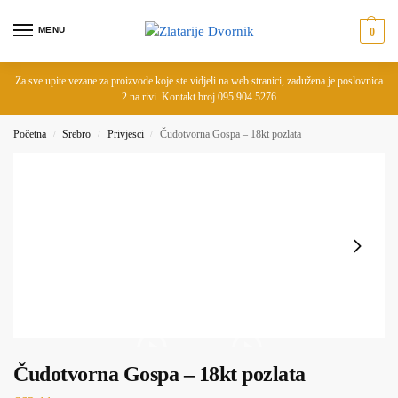
MENU
0
Za sve upite vezane za proizvode koje ste vidjeli na web stranici, zadužena je poslovnica
2 na rivi. Kontakt broj 095 904 5276
Početna
Srebro
Privjesci
Čudotvorna Gospa – 18kt pozlata
/
/
/
Čudotvorna Gospa – 18kt pozlata