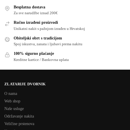
Besplatna dostava
Za sve narudžbe iznad 200€
Ručno izrađeni proizvodi
Unikatni nakit s pažnjom izrađen u Hrvatskoj
Obiteljski obrt s tradicijom
Spoj iskustva, zanata i ljubavi prema nakitu
100% sigurno plaćanje
Kreditne kartice / Bankovna uplata
ZLATARIJE DVORNIK
O nama
Web shop
Naše usluge
Održavanje nakita
Veličine prstenova