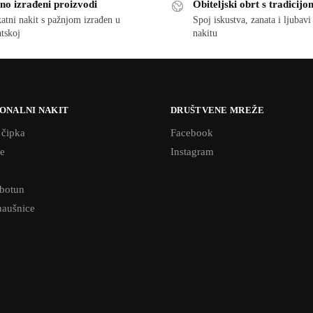
no izrađeni proizvodi
Obiteljski obrt s tradicijo
atni nakit s pažnjom izrađen u
Spoj iskustva, zanata i ljubav
tskoj
nakitu
ONALNI NAKIT
DRUŠTVENE MREŽE
 čipka
Facebook
e
Instagram
 botun
naušnice