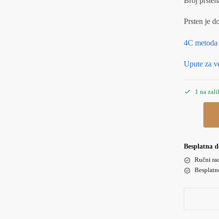
Broj prsten
Prsten je d
4C metoda
Upute za ve
1 na zali
Besplatna d
Ručni ra
Besplatn