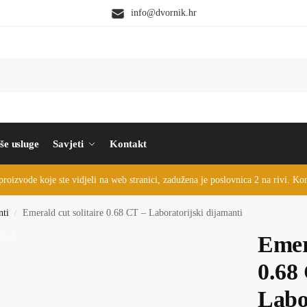
info@dvornik.hr
še usluge
Savjeti
Kontakt
proizvode koje ste vidjeli na web stranici, zadužena je poslovnica 2 na rivi. K
nti
Emerald cut solitaire 0.68 CT – Laboratorijski dijamanti
/
Emera
0.68
Labo