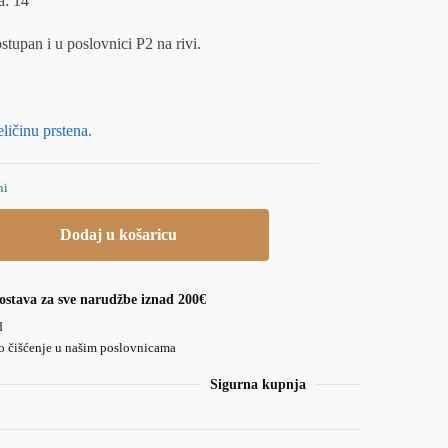
a: 14
ostupan i u poslovnici P2 na rivi.
ličinu prstena.
hi
Dodaj u košaricu
ostava za sve narudžbe iznad 200€
d
o čišćenje u našim poslovnicama
Sigurna kupnja