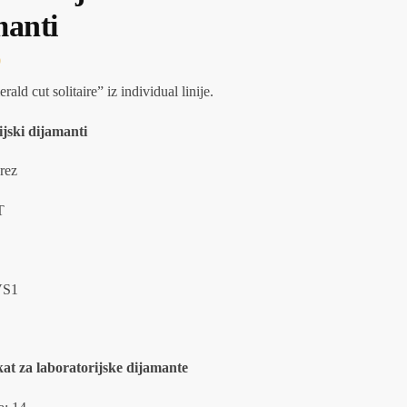
manti
0
ald cut solitaire” iz individual linije.
jski dijamanti
rez
T
VS1
ikat za laboratorijske dijamante