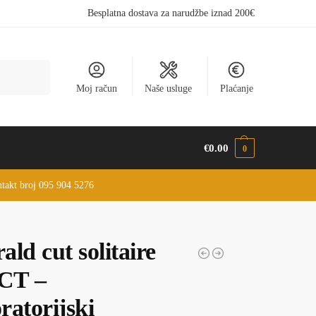
Besplatna dostava za narudžbe iznad 200€
Pretraži
Moj račun
Naše usluge
Plaćanje
€
0.00
0
ontakt broj 095 904 5276
ld cut solitaire
 CT –
ratorijski