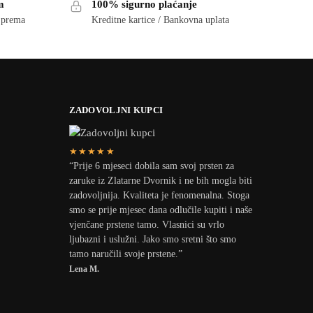
m
100% sigurno plaćanje
i prema
Kreditne kartice / Bankovna uplata
ZADOVOLJNI KUPCI
★★★★★
“Prije 6 mjeseci dobila sam svoj prsten za
zaruke iz Zlatarne Dvornik i ne bih mogla biti
zadovoljnija. Kvaliteta je fenomenalna. Stoga
smo se prije mjesec dana odlučile kupiti i naše
vjenčane prstene tamo. Vlasnici su vrlo
ljubazni i uslužni. Jako smo sretni što smo
tamo naručili svoje prstene.”
Lena M.