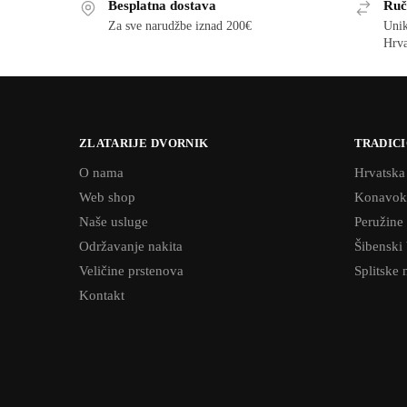
Besplatna dostava
Ruč
Za sve narudžbe iznad 200€
Unik
Hrva
ZLATARIJE DVORNIK
TRADICI
O nama
Hrvatska
Web shop
Konavok
Naše usluge
Peružine
Održavanje nakita
Šibenski
Veličine prstenova
Splitske 
Kontakt