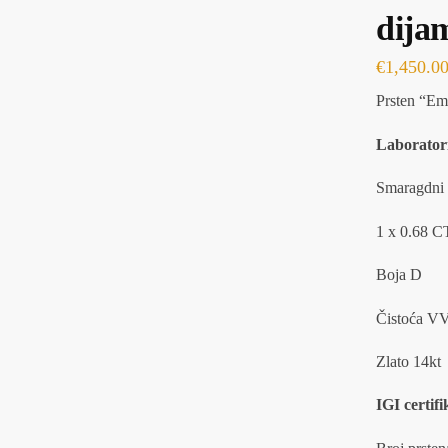
dija
€
1,450.0
Prsten “Emer
Laboratori
Smaragdni 
1 x 0.68 C
Boja D
Čistoća V
Zlato 14kt
IGI certif