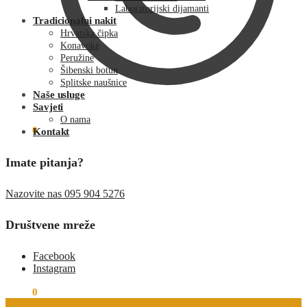
Laboratorijski dijamanti
Tradicionalni nakit
Hrvatska čipka
Konavoke
Peružine
Šibenski botun
Splitske naušnice
Naše usluge
Savjeti
O nama
€
0.00
0
Kontakt
Imate pitanja?
Nazovite nas 095 904 5276
Društvene mreže
Facebook
Instagram
€
0.00
0