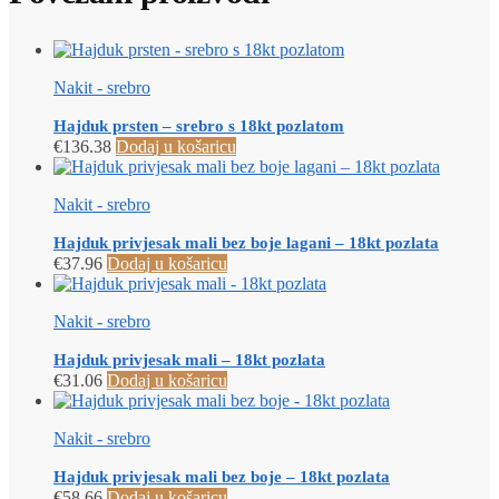
Nakit - srebro
Hajduk prsten – srebro s 18kt pozlatom
€
136.38
Dodaj u košaricu
Nakit - srebro
Hajduk privjesak mali bez boje lagani – 18kt pozlata
€
37.96
Dodaj u košaricu
Nakit - srebro
Hajduk privjesak mali – 18kt pozlata
€
31.06
Dodaj u košaricu
Nakit - srebro
Hajduk privjesak mali bez boje – 18kt pozlata
€
58.66
Dodaj u košaricu