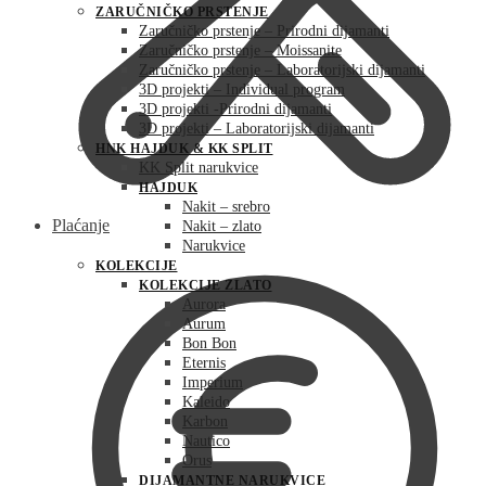
ZARUČNIČKO PRSTENJE
Zaručničko prstenje – Prirodni dijamanti
Zaručničko prstenje – Moissanite
Zaručničko prstenje – Laboratorijski dijamanti
3D projekti – Individual program
3D projekti -Prirodni dijamanti
3D projekti – Laboratorijski dijamanti
HNK HAJDUK & KK SPLIT
KK Split narukvice
HAJDUK
Nakit – srebro
Plaćanje
Nakit – zlato
Narukvice
KOLEKCIJE
KOLEKCIJE ZLATO
Aurora
Aurum
Bon Bon
Eternis
Imperium
Kaleido
Karbon
Nautico
Orus
DIJAMANTNE NARUKVICE