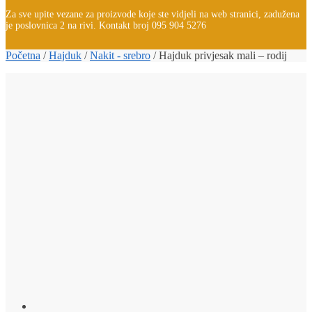
Za sve upite vezane za proizvode koje ste vidjeli na web stranici, zadužena
je poslovnica 2 na rivi. Kontakt broj 095 904 5276
Početna
/
Hajduk
/
Nakit - srebro
/
Hajduk privjesak mali – rodij