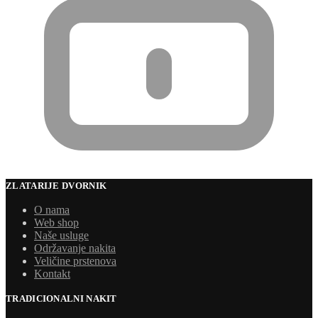
ZLATARIJE DVORNIK
O nama
Web shop
Naše usluge
Održavanje nakita
Veličine prstenova
Kontakt
TRADICIONALNI NAKIT