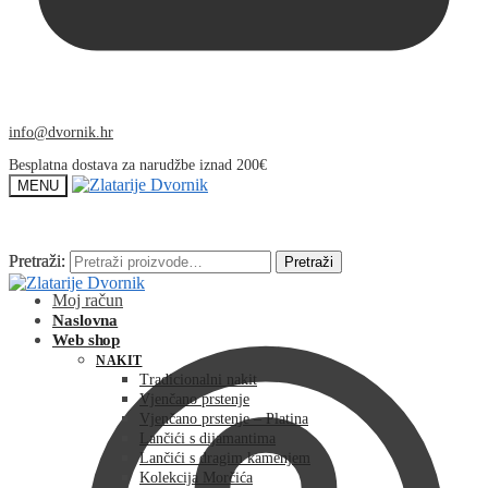
info@dvornik.hr
Besplatna dostava za narudžbe iznad 200€
MENU
Pretraži:
Pretraži:
Pretraži
Pretraži
Moj račun
Naslovna
Web shop
NAKIT
Tradicionalni nakit
Vjenčano prstenje
Vjenčano prstenje – Platina
Lančići s dijamantima
Lančići s dragim kamenjem
Kolekcija Morčića