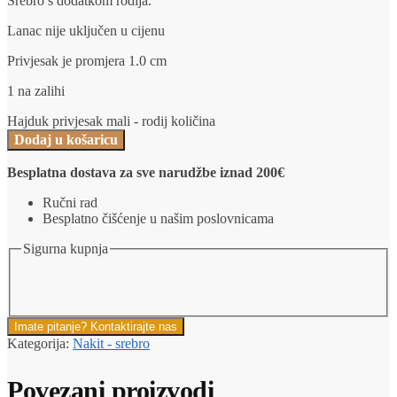
Srebro s dodatkom rodija.
Lanac nije uključen u cijenu
Privjesak je promjera 1.0 cm
1 na zalihi
Hajduk privjesak mali - rodij količina
Dodaj u košaricu
Besplatna dostava za sve narudžbe iznad 200€
Ručni rad
Besplatno čišćenje u našim poslovnicama
Sigurna kupnja
Imate pitanje? Kontaktirajte nas
Kategorija:
Nakit - srebro
Povezani proizvodi