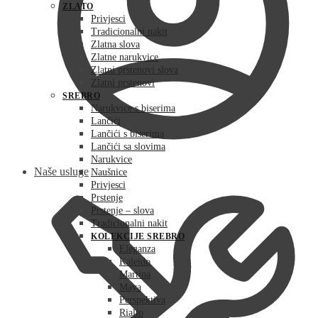
ZLATO
Privjesci
Tradicionalni nakit
Zlatna slova
Zlatne narukvice
Zlatni prstenovi slova
Zlatni prstenovi
SREBRO
Narukvice s biserima
Lančići
Lančići s biserima
Lančići sa slovima
Narukvice
Naše usluge
Naušnice
Privjesci
Prstenje
Prstenje – slova
Tradicionalni nakit
KOLEKCIJE SREBRO
Eleganza
Kaleido
Martina
Maya
Perspektiva
Rialto