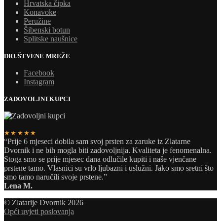
Hrvatska čipka
Konavoke
Peružine
Šibenski botun
Splitske naušnice
DRUŠTVENE MREŽE
Facebook
Instagram
ZADOVOLJNI KUPCI
★★★★★
“Prije 6 mjeseci dobila sam svoj prsten za zaruke iz Zlatarne
Dvornik i ne bih mogla biti zadovoljnija. Kvaliteta je fenomenalna.
Stoga smo se prije mjesec dana odlučile kupiti i naše vjenčane
prstene tamo. Vlasnici su vrlo ljubazni i uslužni. Jako smo sretni što
smo tamo naručili svoje prstene.”
Lena M.
© Zlatarije Dvornik 2026
Opći uvjeti poslovanja