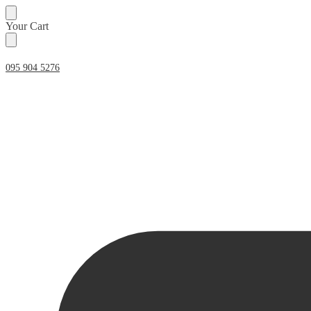
Skip
Skip
Your Cart
to
to
navigation
content
095 904 5276