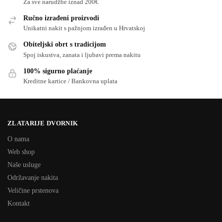
Za sve narudžbe iznad 200€
Ručno izrađeni proizvodi
Unikatni nakit s pažnjom izrađen u Hrvatskoj
Obiteljski obrt s tradicijom
Spoj iskustva, zanata i ljubavi prema nakitu
100% sigurno plaćanje
Kreditne kartice / Bankovna uplata
ZLATARIJE DVORNIK
O nama
Web shop
Naše usluge
Održavanje nakita
Veličine prstenova
Kontakt