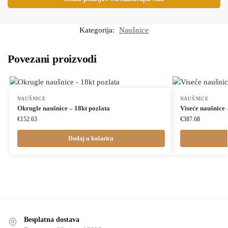
Kategorija:
Naušnice
Povezani proizvodi
NAUŠNICE
NAUŠNICE
Okrugle naušnice – 18kt pozlata
Viseće naušnice 
€
152.63
€
387.68
Dodaj u košaricu
Besplatna dostava