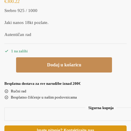
€
300.22
Srebro 925 / 1000
Jaki nanos 18kt pozlate.
Autentičan rad
1 na zalihi
Dodaj u košaricu
Besplatna dostava za sve narudžbe iznad 200€
Ručni rad
Besplatno čišćenje u našim poslovnicama
Sigurna kupnja
Imate pitanje? Kontaktirajte nas