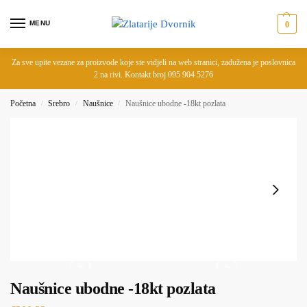
MENU
0
Za sve upite vezane za proizvode koje ste vidjeli na web stranici, zadužena je poslovnica
2 na rivi. Kontakt broj 095 904 5276
Početna
Srebro
Naušnice
Naušnice ubodne -18kt pozlata
/
/
/
Naušnice ubodne -18kt pozlata