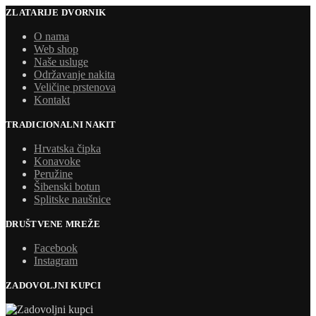
ZLATARIJE DVORNIK
O nama
Web shop
Naše usluge
Održavanje nakita
Veličine prstenova
Kontakt
TRADICIONALNI NAKIT
Hrvatska čipka
Konavoke
Peružine
Šibenski botun
Splitske naušnice
DRUŠTVENE MREŽE
Facebook
Instagram
ZADOVOLJNI KUPCI