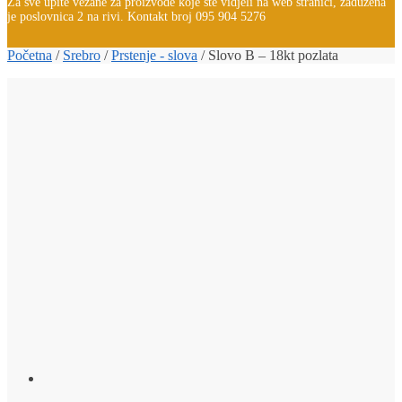
Za sve upite vezane za proizvode koje ste vidjeli na web stranici, zadužena
je poslovnica 2 na rivi. Kontakt broj 095 904 5276
Početna
/
Srebro
/
Prstenje - slova
/
Slovo B – 18kt pozlata