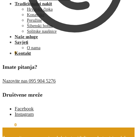
Tradicionalni nakit
Hrvatska čipka
Konavoke
Peružine
Šibenski botun
Splitske naušnice
Naše usluge
Savjeti
O nama
€
0.00
0
Kontakt
Imate pitanja?
Nazovite nas 095 904 5276
Društvene mreže
Facebook
Instagram
€
0.00
0