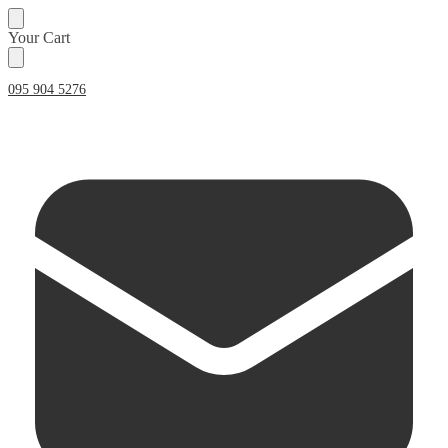
Skip
Skip
Your Cart
to
to
navigation
content
095 904 5276