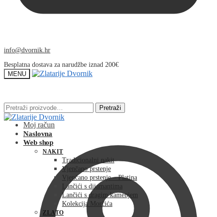
info@dvornik.hr
Besplatna dostava za narudžbe iznad 200€
MENU
Pretraži:
Pretraži:
Pretraži
Pretraži
Moj račun
Naslovna
Web shop
NAKIT
Tradicionalni nakit
Vjenčano prstenje
Vjenčano prstenje – Platina
Lančići s dijamantima
Lančići s dragim kamenjem
Kolekcija Morčića
ZLATO