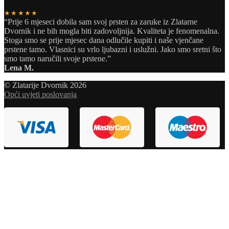
★★★★★
“Prije 6 mjeseci dobila sam svoj prsten za zaruke iz Zlatarne
Dvornik i ne bih mogla biti zadovoljnija. Kvaliteta je fenomenalna.
Stoga smo se prije mjesec dana odlučile kupiti i naše vjenčane
prstene tamo. Vlasnici su vrlo ljubazni i uslužni. Jako smo sretni što
smo tamo naručili svoje prstene.”
Lena M.
© Zlatarije Dvornik 2026
Opći uvjeti poslovanja