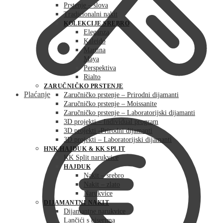
Prstenje – slova
Tradicionalni nakit
KOLEKCIJE SREBRO
Eleganza
Kaleido
Martina
Maya
Perspektiva
Rialto
ZARUČNIČKO PRSTENJE
Plaćanje
Zaručničko prstenje – Prirodni dijamanti
Zaručničko prstenje – Moissanite
Zaručničko prstenje – Laboratorijski dijamanti
3D projekti – Individual program
3D projekti -Prirodni dijamanti
3D projekti – Laboratorijski dijamanti
HNK HAJDUK & KK SPLIT
KK Split narukvice
HAJDUK
Nakit – srebro
Nakit – zlato
Narukvice
DIJAMANTNI NAKIT
Dijamantne narukvice
Lančići s biserima