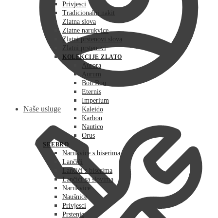
Privjesci
Tradicionalni nakit
Zlatna slova
Zlatne narukvice
Zlatni prstenovi slova
Zlatni prstenovi
KOLEKCIJE ZLATO
Aurora
Aurum
Bon Bon
Eternis
Imperium
Naše usluge
Kaleido
Karbon
Nautico
Orus
SREBRO
Narukvice s biserima
Lančići
Lančići s biserima
Lančići sa slovima
Narukvice
Naušnice
Privjesci
Prstenje