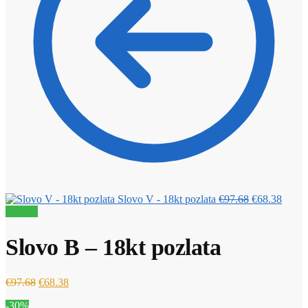
Izvorna
Trenu
Slovo V - 18kt pozlata
€
97.68
€
68.38
cijena
cijena
Akcija!
bila
je:
je:
€68.3
Slovo B – 18kt pozlata
€97.68.
Izvorna
Trenutna
€
97.68
€
68.38
cijena
cijena
-30%
bila
je: