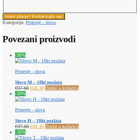
Imate pitanje? Kontaktirajte nas
Kategorija:
Prstenje - slova
Povezani proizvodi
-30%
Prstenje - slova
Slovo M – 18kt pozlata
Izvorna
Trenutna
€
97.68
€
68.38
Dodaj u košaricu
cijena
cijena
-30%
bila
je:
je:
€68.38.
Prstenje - slova
€97.68.
Slovo H – 18kt pozlata
Izvorna
Trenutna
€
97.68
€
68.38
Dodaj u košaricu
cijena
cijena
-30%
bila
je: