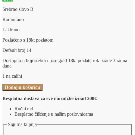
je:
€68.38.
Srebrno slovo B
€97.68.
Rodinirano
Lakirano
Pozlaćeno s 18kt pozlatom.
Default broj 14
Dostupno u boji srebra i rose gold 18kt pozlati, rok izrade 3 radna
dana.
1 na zalihi
Slovo
Dodaj u košaricu
B
-
Besplatna dostava za sve narudžbe iznad 200€
18kt
pozlata
Ručni rad
količina
Besplatno čišćenje u našim poslovnicama
Sigurna kupnja