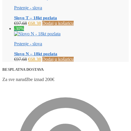
je:
€68.38.
Prstenje - slova
€97.68.
Slovo T – 18kt pozlata
Izvorna
Trenutna
€
97.68
€
68.38
Dodaj u košaricu
cijena
cijena
-30%
bila
je:
je:
€68.38.
Prstenje - slova
€97.68.
Slovo N – 18kt pozlata
Izvorna
Trenutna
€
97.68
€
68.38
Dodaj u košaricu
cijena
cijena
bila
je:
BESPLATNA DOSTAVA
je:
€68.38.
Za sve narudžbe iznad 200€
€97.68.