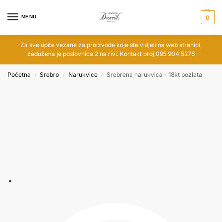
MENU
0
Za sve upite vezane za proizvode koje ste vidjeli na web stranici,
zadužena je poslovnica 2 na rivi. Kontakt broj 095 904 5276
Početna
Srebro
Narukvice
Srebrena narukvica – 18kt pozlata
/
/
/