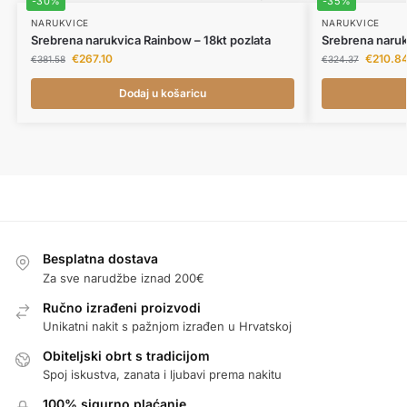
-30%
-35%
NARUKVICE
NARUKVICE
Srebrena narukvica Rainbow – 18kt pozlata
Srebrena narukv
€
267.10
€
210.8
€
381.58
€
324.37
Dodaj u košaricu
Besplatna dostava
Za sve narudžbe iznad 200€
Ručno izrađeni proizvodi
Unikatni nakit s pažnjom izrađen u Hrvatskoj
Obiteljski obrt s tradicijom
Spoj iskustva, zanata i ljubavi prema nakitu
100% sigurno plaćanje