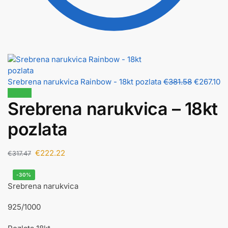
Srebrena narukvica Rainbow - 18kt pozlata
€
381.58
€
267.10
Akcija!
Srebrena narukvica – 18kt
pozlata
€
222.22
€
317.47
-30%
Srebrena narukvica
925/1000