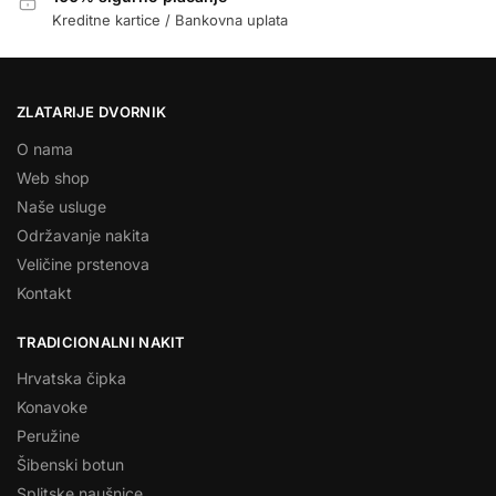
Kreditne kartice / Bankovna uplata
ZLATARIJE DVORNIK
O nama
Web shop
Naše usluge
Održavanje nakita
Veličine prstenova
Kontakt
TRADICIONALNI NAKIT
Hrvatska čipka
Konavoke
Peružine
Šibenski botun
Splitske naušnice