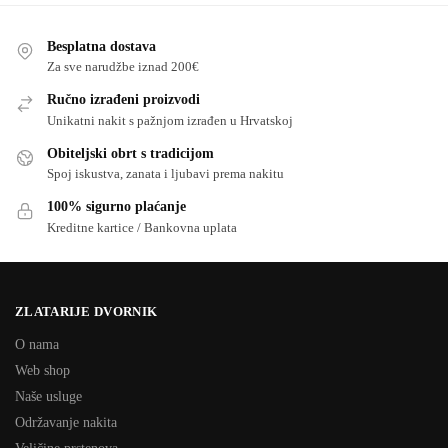
Besplatna dostava
Za sve narudžbe iznad 200€
Ručno izrađeni proizvodi
Unikatni nakit s pažnjom izrađen u Hrvatskoj
Obiteljski obrt s tradicijom
Spoj iskustva, zanata i ljubavi prema nakitu
100% sigurno plaćanje
Kreditne kartice / Bankovna uplata
ZLATARIJE DVORNIK
O nama
Web shop
Naše usluge
Održavanje nakita