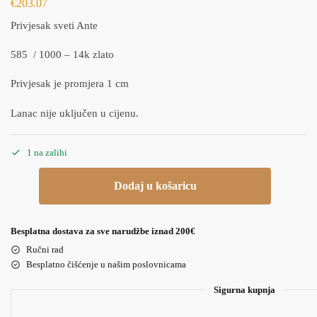
€
203.07
Privjesak sveti Ante
585 / 1000 – 14k zlato
Privjesak je promjera 1 cm
Lanac nije uključen u cijenu.
1 na zalihi
Dodaj u košaricu
Besplatna dostava za sve narudžbe iznad 200€
Ručni rad
Besplatno čišćenje u našim poslovnicama
Sigurna kupnja