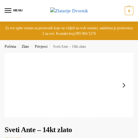
MENU
0
Za sve upite vezane za proizvode koje ste vidjeli na web stranici, zadužena je poslovnica
2 na rivi. Kontakt broj 095 904 5276
Početna
Zlato
Privjesci
Sveti Ante – 14kt zlato
/
/
/
Sveti Ante – 14kt zlato