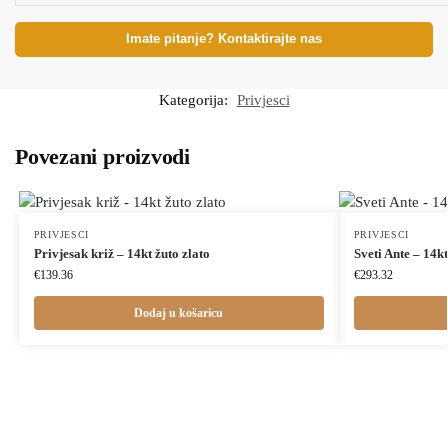
Imate pitanje? Kontaktirajte nas
Kategorija:
Privjesci
Povezani proizvodi
PRIVJESCI
PRIVJESCI
Privjesak križ – 14kt žuto zlato
Sveti Ante – 14kt
€
139.36
€
293.32
Dodaj u košaricu