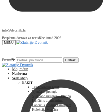
info@dvornik.hr
Besplatna dostava za narudžbe iznad 200€
MENU
Pretraži:
Pretraži:
Pretraži
Pretraži
Moj račun
Naslovna
Web shop
NAKIT
Tradicionalni nakit
Vjenčano prstenje
Vjenčano prstenje – Platina
Lančići s dijamantima
Lančići s dragim kamenjem
Kolekcija Morčića