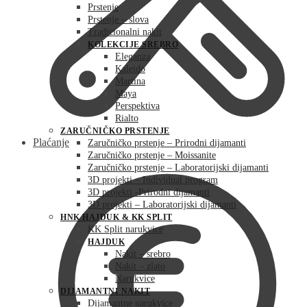
Prstenje
Prstenje – slova
Tradicionalni nakit
KOLEKCIJE SREBRO
Eleganza
Kaleido
Martina
Maya
Perspektiva
Rialto
ZARUČNIČKO PRSTENJE
Plaćanje
Zaručničko prstenje – Prirodni dijamanti
Zaručničko prstenje – Moissanite
Zaručničko prstenje – Laboratorijski dijamanti
3D projekti – Individual program
3D projekti -Prirodni dijamanti
3D projekti – Laboratorijski dijamanti
HNK HAJDUK & KK SPLIT
KK Split narukvice
HAJDUK
Nakit – srebro
Nakit – zlato
Narukvice
DIJAMANTNI NAKIT
Dijamantne narukvice