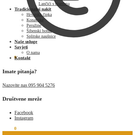
Lančići s biserima
Tradicionalni nakit
Hrvatska čipka
Konavoke
Peružine
Šibenski botun
Splitske naušnice
Naše usluge
Savjeti
O nama
€
0.00
0
Kontakt
Imate pitanja?
Nazovite nas 095 904 5276
Društvene mreže
Facebook
Instagram
€
0.00
0