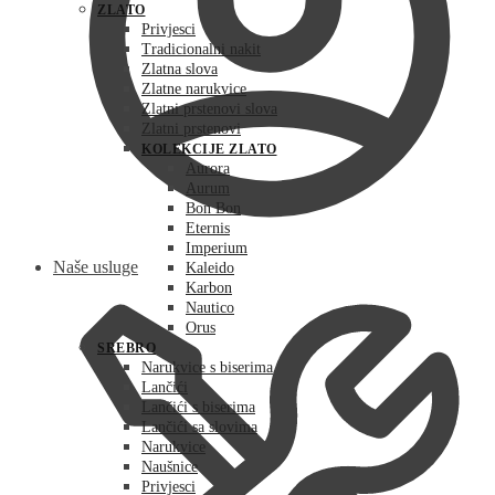
ZLATO
Privjesci
Tradicionalni nakit
Zlatna slova
Zlatne narukvice
Zlatni prstenovi slova
Zlatni prstenovi
KOLEKCIJE ZLATO
Aurora
Aurum
Bon Bon
Eternis
Imperium
Naše usluge
Kaleido
Karbon
Nautico
Orus
SREBRO
Narukvice s biserima
Lančići
Lančići s biserima
Lančići sa slovima
Narukvice
Naušnice
Privjesci