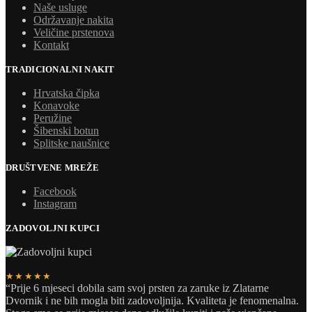
Naše usluge
Održavanje nakita
Veličine prstenova
Kontakt
TRADICIONALNI NAKIT
Hrvatska čipka
Konavoke
Peružine
Šibenski botun
Splitske naušnice
DRUŠTVENE MREŽE
Facebook
Instagram
ZADOVOLJNI KUPCI
★★★★★
“Prije 6 mjeseci dobila sam svoj prsten za zaruke iz Zlatarne
Dvornik i ne bih mogla biti zadovoljnija. Kvaliteta je fenomenalna.