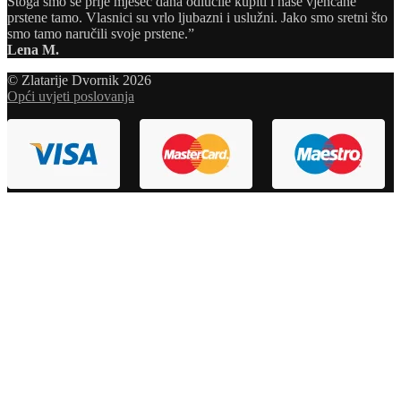
Stoga smo se prije mjesec dana odlučile kupiti i naše vjenčane
prstene tamo. Vlasnici su vrlo ljubazni i uslužni. Jako smo sretni što
smo tamo naručili svoje prstene.”
Lena M.
© Zlatarije Dvornik 2026
Opći uvjeti poslovanja