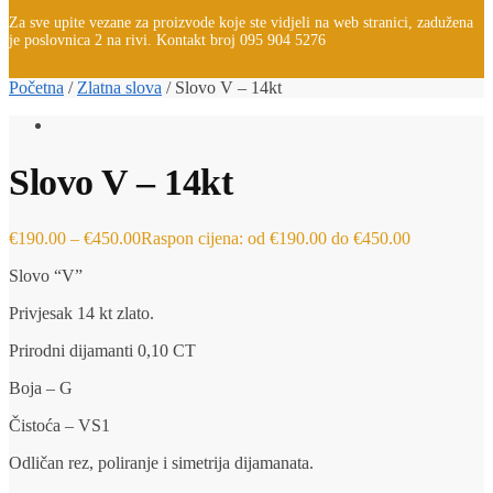
Za sve upite vezane za proizvode koje ste vidjeli na web stranici, zadužena
je poslovnica 2 na rivi. Kontakt broj 095 904 5276
Početna
/
Zlatna slova
/
Slovo V – 14kt
Slovo V – 14kt
€
190.00
–
€
450.00
Raspon cijena: od €190.00 do €450.00
Slovo “V”
Privjesak 14 kt zlato.
Prirodni dijamanti 0,10 CT
Boja – G
Čistoća – VS1
Odličan rez, poliranje i simetrija dijamanata.