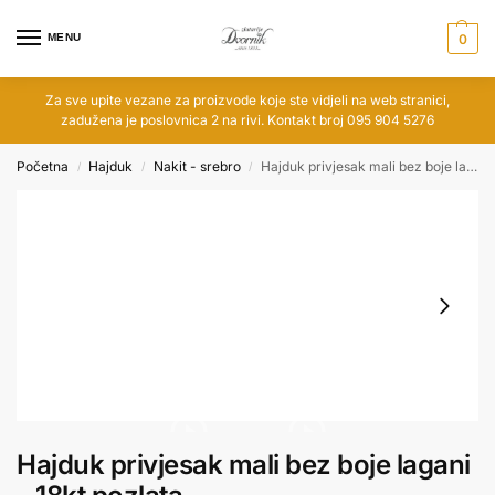
MENU
0
Za sve upite vezane za proizvode koje ste vidjeli na web stranici,
zadužena je poslovnica 2 na rivi. Kontakt broj 095 904 5276
Početna
Hajduk
Nakit - srebro
Hajduk privjesak mali bez boje lagani – 18kt pozlata
/
/
/
Hajduk privjesak mali bez boje lagani