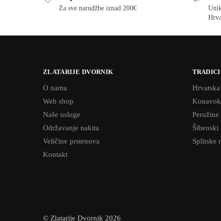
Za sve narudžbe iznad 200€
Unik
Hrva
ZLATARIJE DVORNIK
TRADICI
O nama
Hrvatska
Web shop
Konavok
Naše usluge
Peružine
Održavanje nakita
Šibenski
Veličine prstenova
Splitske 
Kontakt
© Zlatarije Dvornik 2026