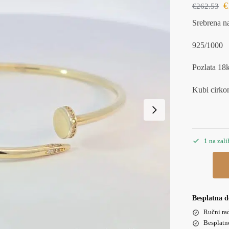
€
€
262.53
Srebrena n
925/1000
Pozlata 18k
Kubi cirkon
1 na zali
Besplatna d
Ručni ra
Besplatn