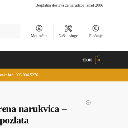
Besplatna dostava za narudžbe iznad 200€
Pretraži
Moj račun
Naše usluge
Plaćanje
€
0.00
0
ontakt broj 095 904 5276
rena narukvica –
pozlata