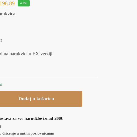
196.89
-25%
arukvica
t
i na narukvici u EX verziji.
hi
Dodaj u košaricu
ostava za sve narudžbe iznad 200€
d
o čišćenje u našim poslovnicama