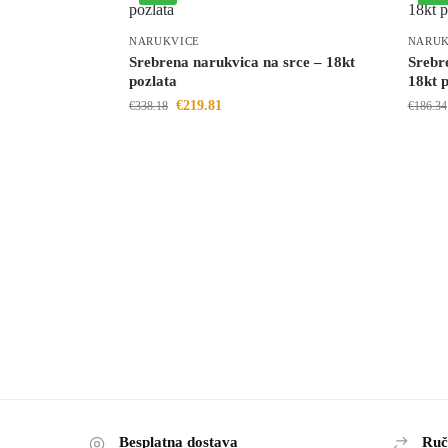
NARUKVICE
NARUK
Srebrena narukvica na srce – 18kt
Srebre
pozlata
18kt 
€
219.81
€
338.18
€
186.34
Besplatna dostava
Ruč