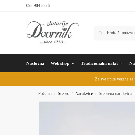
095 904 5276
Naslovna
Web shop
Tradicionalni nakit
Na
Za sve upite vezane za 
Početna
Srebro
Narukvice
Srebrena narukvica –
/
/
/