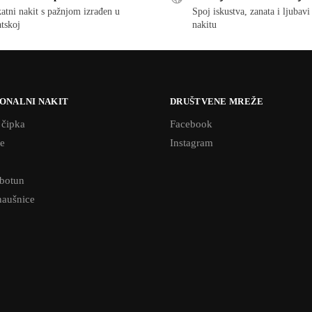
atni nakit s pažnjom izrađen u
Spoj iskustva, zanata i ljubav
tskoj
nakitu
ONALNI NAKIT
DRUŠTVENE MREŽE
 čipka
Facebook
e
Instagram
 botun
naušnice