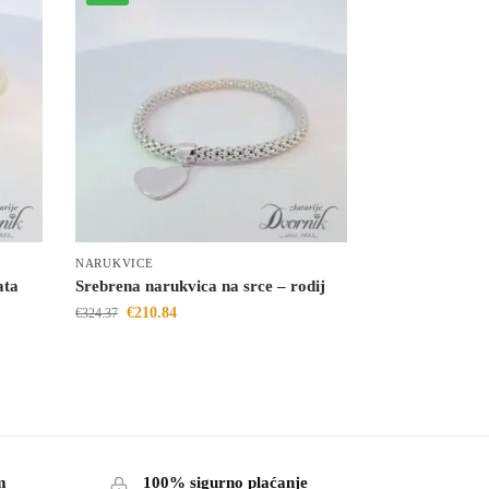
NARUKVICE
ata
Srebrena narukvica na srce – rodij
€
210.84
€
324.37
m
100% sigurno plaćanje