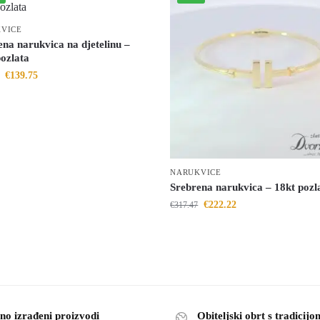
VICE
na narukvica na djetelinu –
pozlata
€
139.75
NARUKVICE
Srebrena narukvica – 18kt pozl
€
222.22
€
317.47
no izrađeni proizvodi
Obiteljski obrt s tradicijo