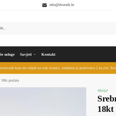
info@dvornik.hr
še usluge
Savjeti
Kontakt
proizvode koje ste vidjeli na web stranici, zadužena je poslovnica 2 na rivi. K
 18kt pozlata
Akcija!
Sreb
18kt 